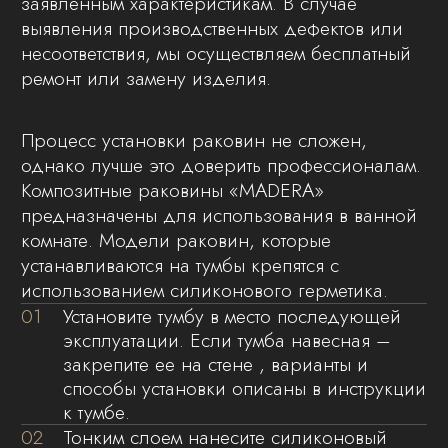
остатков герметика рекомендуется
использовать влажную ткань.
05
После отверждения герметика,
установите санитарно-техническую
арматуру.
06
Запрещено вкручивать болты
электроинструментом в закладные гайки,
только отверткой.
07
В комплектацию отдельно висящих
раковин над стиральной машинкой
входят только кронштейны и крепления к
раковине, а также декоративная крышка,
где предусмотрена.
08
Крепления к стене подбираются
индивидуально покупателем по типу
стены и не предусмотрены
комплектацией.
В нашей компании мы уделяем особое
внимание качеству упаковки продукции, чтобы
обеспечить её максимальную целостность
и сохранность при транспортировке. Каждое
изделие упаковывается в полиэтиленовый
пакет, углы защищаются пенопластовыми
уголками, сверху используется прочная