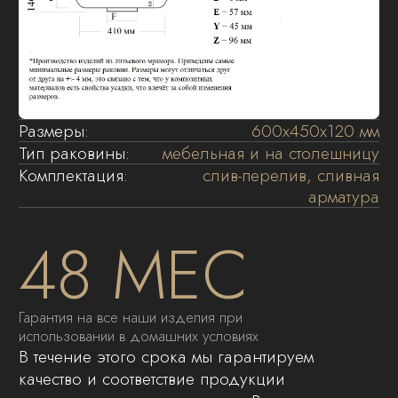
Процесс установки раковин не сложен,
однако лучше это доверить профессионалам.
Композитные раковины «MADERA»
предназначены для использования в ванной
комнате. Модели раковин, которые
устанавливаются на тумбы крепятся с
использованием силиконового герметика.
01
Установите тумбу в место последующей
эксплуатации. Если тумба навесная –
закрепите ее на стене , варианты и
способы установки описаны в инструкции
к тумбе.
02
Тонким слоем нанесите силиконовый
герметик на верхние кромки боковых
стенок тумб.
03
Во избежание возможного попадания
воды под раковину, рекомендуется
обрабатывать силиконовым герметиком
заднюю поверхность раковины,
примыкающую к стене. Рекомендуется
использовать прозрачный либо белого
цвета герметик.
04
Установите раковину на тумбу и плотно
прижмите к тумбе и стене. Для удаления