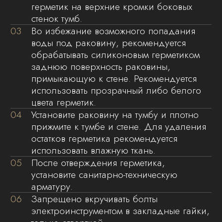
коробка из гофрированного картона.
Благодаря нашим высоким стандартам
упаковки, вы можете быть уверены, что ваша
покупка прибудет в идеальном состоянии,
без повреждений и дефектов. Мы стремимся
к тому, чтобы каждый клиент получил
продукцию в первозданном виде, что
подтверждает нашу репутацию надежного
партнера и производителя.
Выбирая нашу продукцию, вы выбираете
качество, безопасность и профессионализм
на каждом этапе — от производства
до доставки.