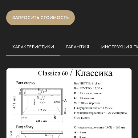
ЗАПРОСИТЬ СТОИМОСТЬ
ХАРАКТЕРИСТИКИ
ГАРАНТИЯ
ИНСТРУКЦИЯ П
Размеры:
600х450х120 мм
Тип раковины:
мебельная и на столешницу
Комплектация:
слив-перелив, сливная
арматура
48 МЕС
Гарантия на все наши изделия при
использовании в домашних условиях
В течение этого срока мы гарантируем
качество и соответствие продукции
заявленным характеристикам. В случае
выявления производственных дефектов или
несоответствия, мы осуществляем бесплатный
ремонт или замену изделия.