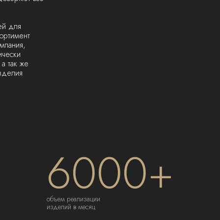
ей для
сортимент
мпания,
ически
а так же
изделия
6000+
объем реализации
изделий в месяц