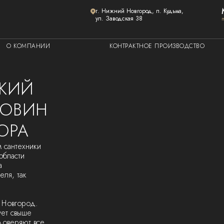
г. Нижний Новгород, п. Кудьма,
ул. Заводская 38
О КОМПАНИИ
КОНТРАКТНОЕ ПРОИЗВОДСТВО
СКИЙ
КОВИН
ОРА
 сантехники
области
а
еля, так
 Новгород.
ует свыше
доверяют все