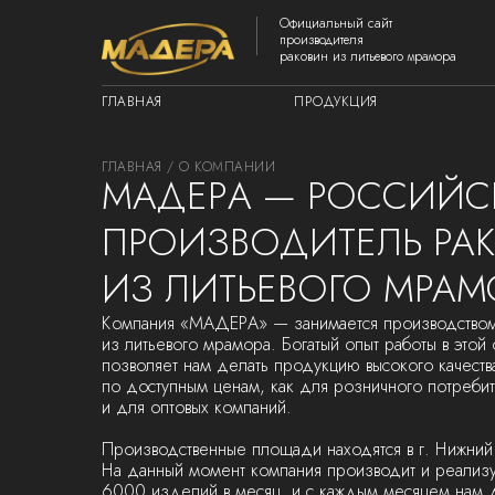
Официальный сайт
производителя
раковин из литьевого мрамора
ГЛАВНАЯ
ПРОДУКЦИЯ
ГЛАВНАЯ
/ О КОМПАНИИ
MAДEРA — РОССИЙ
ПРОИЗВОДИТЕЛЬ РА
ИЗ ЛИТЬЕВОГО МРАМ
Компания «MAДEРA» — занимается производством
из литьевого мрамора. Богатый опыт работы в этой 
позволяет нам делать продукцию высокого качеств
по доступным ценам, как для розничного потребит
и для оптовых компаний.
Производственные площади находятся в г. Нижний
На данный момент компания производит и реализ
6000 изделий в месяц, и с каждым месяцем нам 