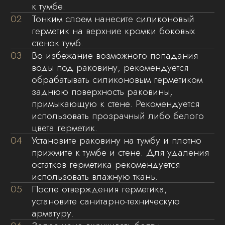
пакет, углы защищаются пенопластовыми
уголками, сверху используется прочная
коробка из гофрированного картона.
Благодаря нашим высоким стандартам
упаковки, вы можете быть уверены, что ваша
покупка прибудет в идеальном состоянии,
без повреждений и дефектов. Мы стремимся
к тому, чтобы каждый клиент получил
продукцию в первозданном виде, что
подтверждает нашу репутацию надежного
партнера и производителя.
Выбирая нашу продукцию, вы выбираете
качество, безопасность и профессионализм
на каждом этапе — от производства
до доставки.