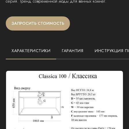
серия. Тренд современной моды для ванных комнат.
ЗАПРОСИТЬ СТОИМОСТЬ
ХАРАКТЕРИСТИКИ
ГАРАНТИЯ
ИНСТРУКЦИЯ П
Размеры:
1000х450х120 мм
Тип раковины:
мебельная и на столешницу
Комплектация:
слив-перелив, сливная
арматура
48 МЕС
Гарантия на все наши изделия при
использовании в домашних условиях
В течение этого срока мы гарантируем
качество и соответствие продукции
заявленным характеристикам. В случае
выявления производственных дефектов или