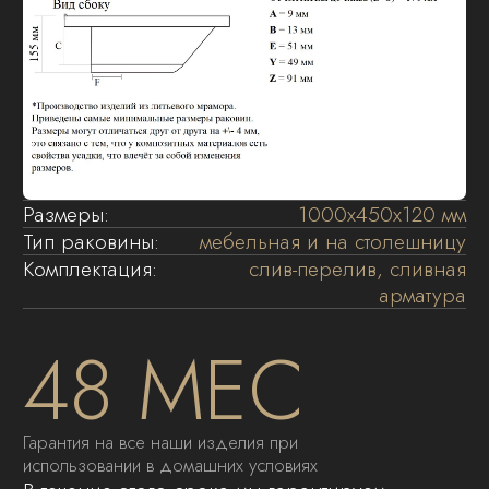
несоответствия, мы осуществляем бесплатный
ремонт или замену изделия.
Процесс установки раковин не сложен,
однако лучше это доверить профессионалам.
Композитные раковины «MADERA»
предназначены для использования в ванной
комнате. Модели раковин, которые
устанавливаются на тумбы крепятся с
использованием силиконового герметика.
01
Установите тумбу в место последующей
эксплуатации. Если тумба навесная –
закрепите ее на стене , варианты и
способы установки описаны в инструкции
к тумбе.
02
Тонким слоем нанесите силиконовый
герметик на верхние кромки боковых
стенок тумб.
03
Во избежание возможного попадания
воды под раковину, рекомендуется
обрабатывать силиконовым герметиком
заднюю поверхность раковины,
примыкающую к стене. Рекомендуется
использовать прозрачный либо белого
цвета герметик.