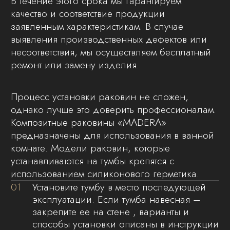
04
Установите раковину на тумбу и плотно
прижмите к тумбе и стене. Для удаления
остатков герметика рекомендуется
использовать влажную ткань.
05
После отверждения герметика,
установите санитарно-техническую
арматуру.
06
Запрещено вкручивать болты
электроинструментом в закладные гайки,
только отверткой.
07
В комплектацию отдельно висящих
раковин над стиральной машинкой
входят только кронштейны и крепления к
раковине, а также декоративная крышка,
где предусмотрена.
08
Крепления к стене подбираются
индивидуально покупателем по типу
стены и не предусмотрены
комплектацией.
В нашей компании мы уделяем особое
внимание качеству упаковки продукции, чтобы
обеспечить её максимальную целостность
и сохранность при транспортировке. Каждое
изделие упаковывается в полиэтиленовый