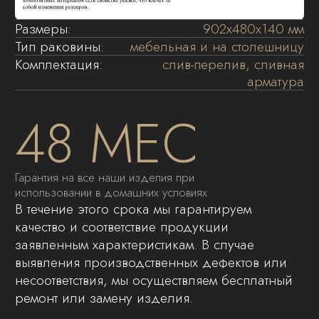
предназначены для использования в ванной
комнате. Модели раковин, которые
устанавливаются на тумбы крепятся с
использованием силиконового герметика.
01
Установите тумбу в место последующей
эксплуатации. Если тумба навесная –
закрепите ее на стене , варианты и
способы установки описаны в инструкции
к тумбе.
02
Тонким слоем нанесите силиконовый
герметик на верхние кромки боковых
стенок тумб.
03
Во избежание возможного попадания
воды под раковину, рекомендуется
обрабатывать силиконовым герметиком
заднюю поверхность раковины,
примыкающую к стене. Рекомендуется
использовать прозрачный либо белого
цвета герметик.
04
Установите раковину на тумбу и плотно
прижмите к тумбе и стене. Для удаления
остатков герметика рекомендуется
использовать влажную ткань.
05
После отверждения герметика,
установите санитарно-техническую
арматуру.