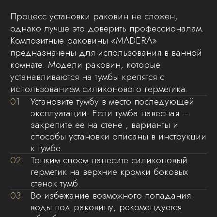
06
Запрещено вкручивать болты
электроинструментом в закладные гайки,
только отверткой.
07
В комплектацию отдельно висящих
раковин над стиральной машинкой
входят только кронштейны и крепления к
раковине, а также декоративная крышка,
где предусмотрена.
08
Крепления к стене подбираются
индивидуально покупателем по типу
стены и не предусмотрены
комплектацией.
В нашей компании мы уделяем особое
внимание качеству упаковки продукции, чтобы
обеспечить её максимальную целостность
и сохранность при транспортировке. Каждое
изделие упаковывается в полиэтиленовый
пакет, углы защищаются пенопластовыми
уголками, сверху используется прочная
коробка из гофрированного картона.
Благодаря нашим высоким стандартам
упаковки, вы можете быть уверены, что ваша