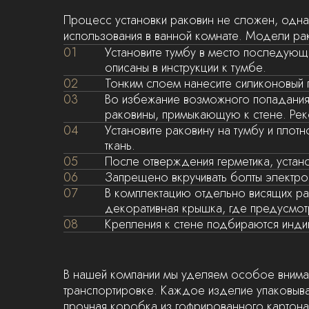
Процесс установки раковин не сложен, одн
использования в ванной комнате. Модели рак
01
Установите тумбу в место последующе
описаны в инструкции к тумбе.
02
Тонким слоем нанесите силиконовый 
03
Во избежание возможного попадания
раковины, примыкающую к стене. Рек
04
Установите раковину на тумбу и плот
ткань.
05
После отверждения герметика, устано
06
Запрещено вкручивать болты электрои
07
В комплектацию отдельно висящих ра
декоративная крышка, где предусмот
08
Крепления к стене подбираются инди
В нашей компании мы уделяем особое вниман
транспортировке. Каждое изделие упаковывае
прочная коробка из гофрированного картона