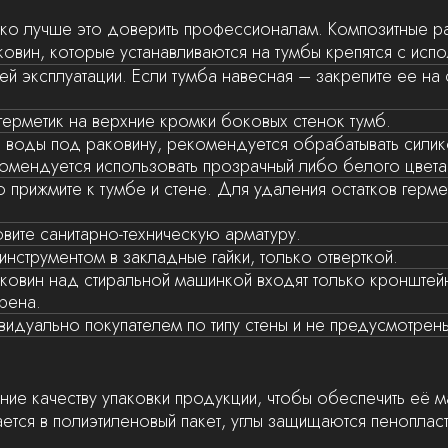
ако лучше это доверить профессионалам. Композитные 
овин, которые устанавливаются на тумбы крепятся с исп
й эксплуатации. Если тумба навесная – закрепите ее на 
герметик на верхние кромки боковых стенок тумб.
 воды под раковину, рекомендуется обрабатывать сили
омендуется использовать прозрачный либо белого цвета 
но прижмите к тумбе и стене. Для удаления остатков гер
вите санитарно-техническую арматуру.
нструментом в закладные гайки, только отверткой.
ковин над стиральной машинкой входят только кронштейн
рена.
видуально покупателем по типу стены и не предусмотрен
ие качеству упаковки продукции, чтобы обеспечить её м
тся в полиэтиленовый пакет, углы защищаются пенопласт
.