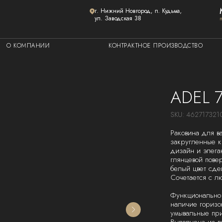
г. Нижний Новгород, п. Кудьма,
ул. Заводская 38
О КОМПАНИИ
КОНТРАКТНОЕ ПРОИЗВОДСТВО
ADEL 
SKU:
462717321
Раковина для в
закругленные к
дизайн и элега
глянцевой пове
белый цвет сде
Сочетается с л
Функционально 
наличие горизо
умывальные при