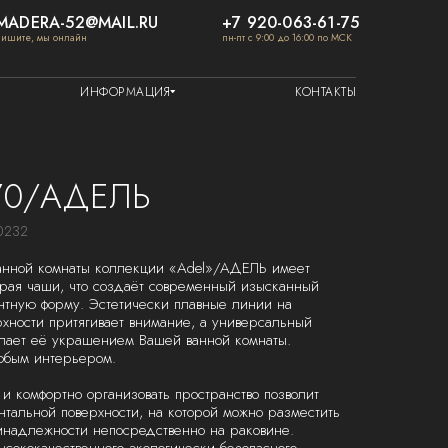
MADERA-52@MAIL.RU
+7 920-063-61-75
пишите, мы онлайн
пн-пт с 9:00 до 16:00 по МСК
ИНФОРМАЦИЯ
КОНТАКТЫ
70/АДЕЛЬ
0232
анной комнаты коллекции «Adel»/АДЕЛЬ имеет
рая чаши, что создаёт современный изысканный
нтную форму. Эстетически плавные линии на
рхности притягивает внимание, а универсальный
лает её украшением Вашей ванной комнаты.
юбым интерьером.
и комфортно организовать пространство позволит
нтальной поверхности, на которой можно разместить
надлежности непосредственно на раковине.