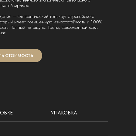
ысококачественного экологически безопасного
тьевой мрамор.
делия – сантехнический гелькоут европейского
который имеет повышенную износостойкость и 100%
мость. Тёплый на ощупь. Тренд современной моды
нат.
ТЬ СТОИМОСТЬ
НОВКЕ
УПАКОВКА